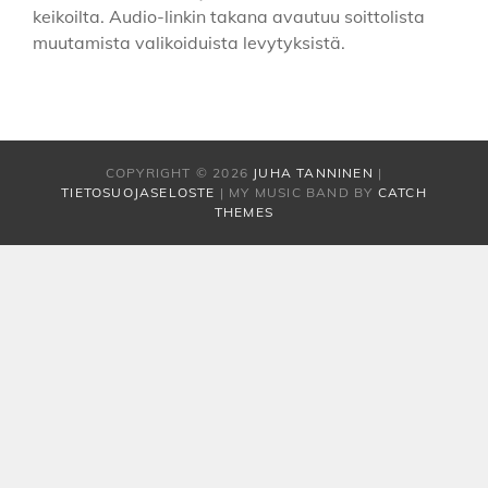
keikoilta. Audio-linkin takana avautuu soittolista
muutamista valikoiduista levytyksistä.
COPYRIGHT © 2026
JUHA TANNINEN
|
TIETOSUOJASELOSTE
|
MY MUSIC BAND BY
CATCH
THEMES