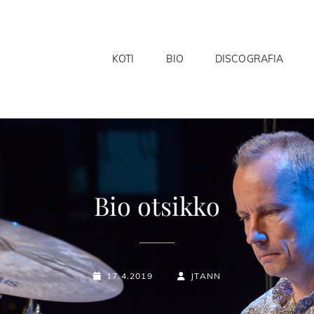
KOTI
BIO
DISCOGRAFIA
Bio otsikko
POSTED-
BY
BYLINE
17.4.2019
JTANN
ON
LINE