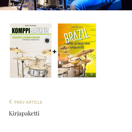
Artikkelien
Previous
PREV ARTICLE
selaus
Post
Kirjapaketti