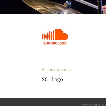
Artikkelien
Previous
PREV ARTICLE
selaus
Post
SC_Logo
COPYRIGHT © 