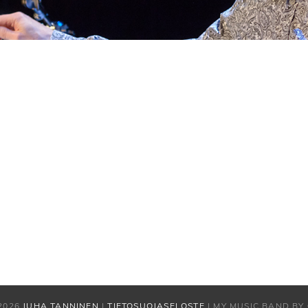
2026
JUHA TANNINEN
|
TIETOSUOJASELOSTE
|
MY MUSIC BAND BY