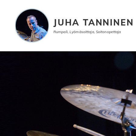
JUHA TANNINEN
Rumpali, Lyömäsoittaja, Soitonopettaja