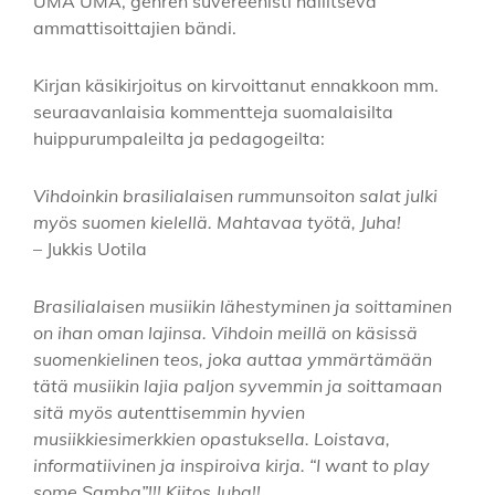
UMA UMA, genren suvereenisti hallitseva
ammattisoittajien bändi.
Kirjan käsikirjoitus on kirvoittanut ennakkoon mm.
seuraavanlaisia kommentteja suomalaisilta
huippurumpaleilta ja pedagogeilta:
Vihdoinkin brasilialaisen rummunsoiton salat julki
myös suomen kielellä. Mahtavaa työtä, Juha!
– Jukkis Uotila
Brasilialaisen musiikin lähestyminen ja soittaminen
on ihan oman lajinsa. Vihdoin meillä on käsissä
suomenkielinen teos, joka auttaa ymmärtämään
tätä musiikin lajia paljon syvemmin ja soittamaan
sitä myös autenttisemmin hyvien
musiikkiesimerkkien opastuksella. Loistava,
informatiivinen ja inspiroiva kirja. “I want to play
some Samba”!!! Kiitos Juha!!