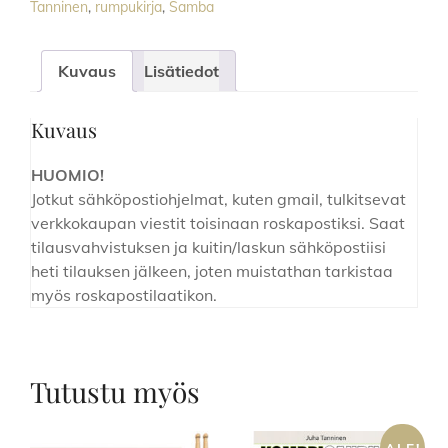
Tanninen
,
rumpukirja
,
Samba
Nova
Rumpusetille
määrä
Kuvaus
Lisätiedot
Kuvaus
HUOMIO!
Jotkut sähköpostiohjelmat, kuten gmail, tulkitsevat
verkkokaupan viestit toisinaan roskapostiksi. Saat
tilausvahvistuksen ja kuitin/laskun sähköpostiisi
heti tilauksen jälkeen, joten muistathan tarkistaa
myös roskapostilaatikon.
Tutustu myös