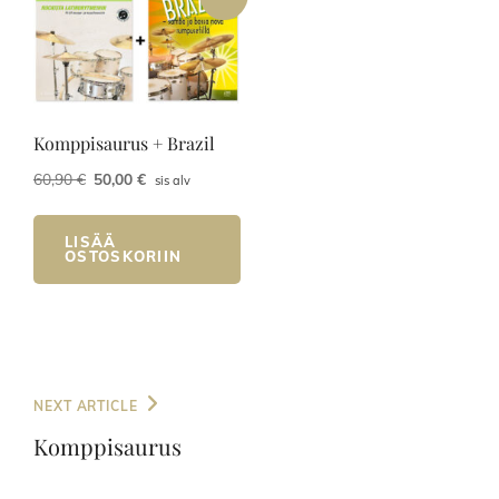
Komppisaurus + Brazil
Alkuperäinen
Nykyinen
60,90
€
50,00
€
sis alv
hinta
hinta
oli:
on:
LISÄÄ
60,90 €.
50,00 €.
OSTOSKORIIN
Artikkelien
Next
NEXT ARTICLE
selaus
Post
Komppisaurus