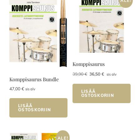
ALE!
Komppisaurus
Alkuperäinen
Nykyinen
39,90
€
36,50
€
sis alv
Komppisaurus Bundle
hinta
hinta
oli:
on:
47,00
€
sis alv
LISÄÄ
39,90 €.
36,50 €.
OSTOSKORIIN
LISÄÄ
OSTOSKORIIN
ALE!