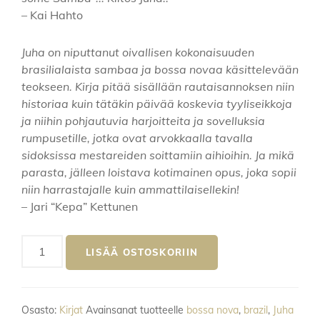
– Kai Hahto
Juha on niputtanut oivallisen kokonaisuuden
brasilialaista sambaa ja bossa novaa käsittelevään
teokseen. Kirja pitää sisällään rautaisannoksen niin
historiaa kuin tätäkin päivää koskevia tyyliseikkoja
ja niihin pohjautuvia harjoitteita ja sovelluksia
rumpusetille, jotka ovat arvokkaalla tavalla
sidoksissa mestareiden soittamiin aihioihin. Ja mikä
parasta, jälleen loistava kotimainen opus, joka sopii
niin harrastajalle kuin ammattilaisellekin!
– Jari “Kepa” Kettunen
BRAZIL
LISÄÄ OSTOSKORIIN
-
Samba
ja
Osasto:
Kirjat
Avainsanat tuotteelle
bossa nova
,
brazil
,
Juha
Bossa