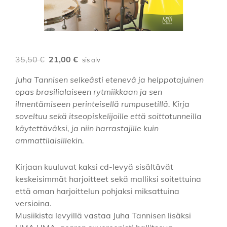
Alkuperäinen
Nykyinen
35,50
€
21,00
€
sis alv
hinta
hinta
Juha Tannisen selkeästi etenevä ja helppotajuinen
oli:
on:
opas brasilialaiseen rytmiikkaan ja sen
35,50 €.
21,00 €.
ilmentämiseen perinteisellä rumpusetillä. Kirja
soveltuu sekä itseopiskelijoille että soittotunneilla
käytettäväksi, ja niin harrastajille kuin
ammattilaisillekin.
Kirjaan kuuluvat kaksi cd-levyä sisältävät
keskeisimmät harjoitteet sekä malliksi soitettuina
että oman harjoittelun pohjaksi miksattuina
versioina.
Musiikista levyillä vastaa Juha Tannisen lisäksi